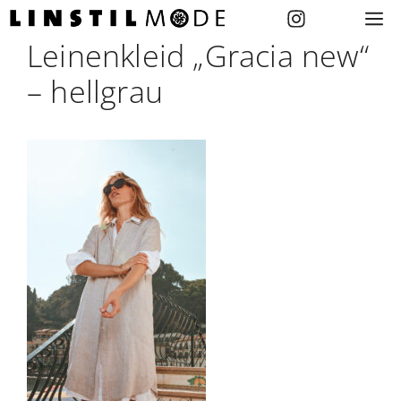
Zum
M
Inhalt
Leinenkleid „Gracia new“
springen
– hellgrau