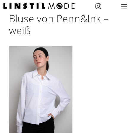
Zum
M
Inhalt
Bluse von Penn&Ink –
springen
weiß