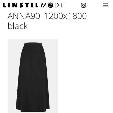
Zum
M
Inhalt
ANNA90_1200x1800
springen
black