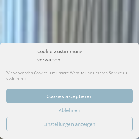
Cookie-Zustimmung
verwalten
Wir verwenden Cookies, um unsere Website und unseren Service zu
optimieren.
Cookies akzeptieren
Mit Liebe zur Leichtigkeit
Ablehnen
Einstellungen anzeigen