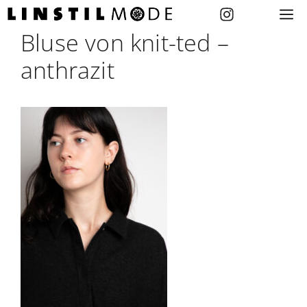
Zum
M
Inhalt
Bluse von knit-ted –
springen
anthrazit