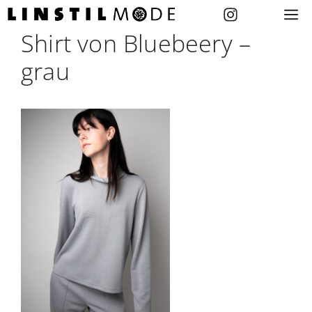
Zum
M
Inhalt
Shirt von Bluebeery –
springen
grau