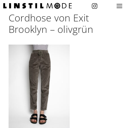
Zum
M
Inhalt
Cordhose von Exit
springen
Brooklyn – olivgrün