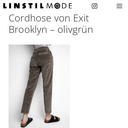
Zum
M
Inhalt
Cordhose von Exit
springen
Brooklyn – olivgrün