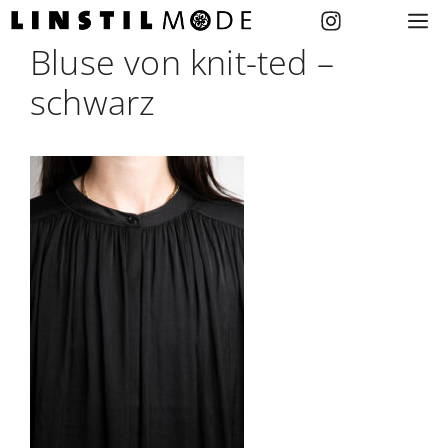
Zum
M
Inhalt
Bluse von knit-ted –
springen
schwarz