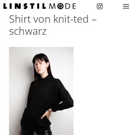
Zum
M
Inhalt
Shirt von knit-ted –
springen
schwarz