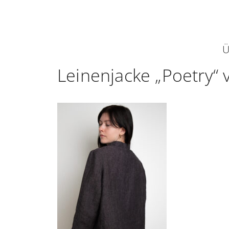
Zum
Inhalt
springen
Ü
Leinenjacke „Poetry“ 