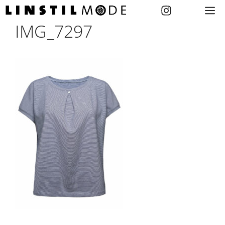
Zum
M
Inhalt
IMG_7297
springen