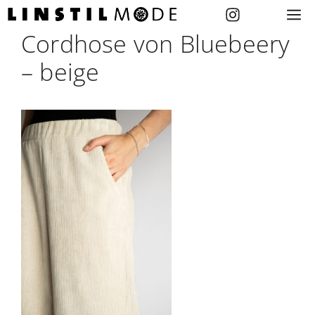
Zum
M
Inhalt
Cordhose von Bluebeery
springen
– beige