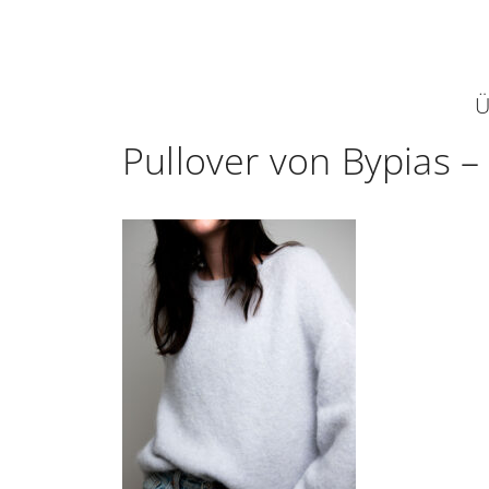
Zum
Inhalt
springen
Ü
Pullover von Bypias –