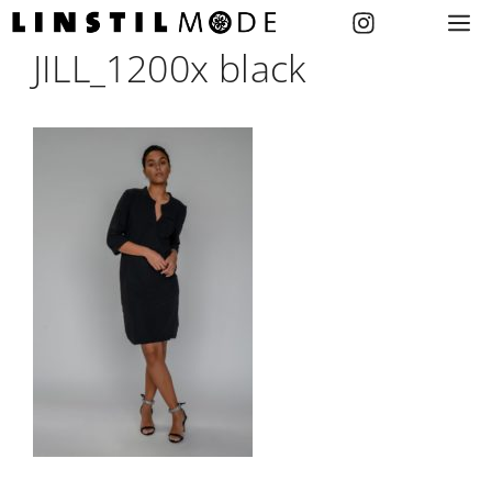
Zum
M
Inhalt
JILL_1200x black
springen