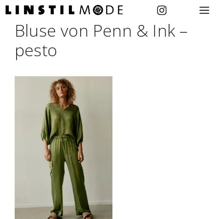
Zum
M
Inhalt
Bluse von Penn & Ink –
springen
pesto