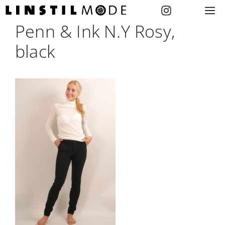
Zum
M
Inhalt
Penn & Ink N.Y Rosy,
springen
black